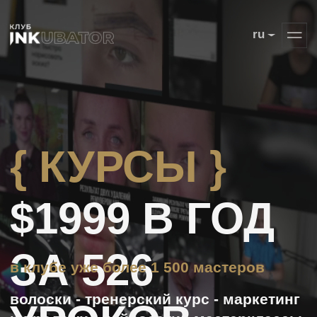
ru
{ КУРСЫ }
$1999 В ГОД
ЗА 526
в клубе уже более 1 500 мастеров
волоски - тренерский курс - маркетинг
УРОКОВ
и продажи - нейросети - мастерклассы
по перманенту
Вступить в клуб