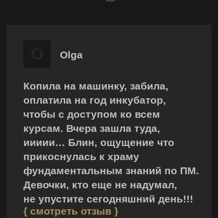
в доходе и зарабатывать больше
{ 04 } Много вопросов, мало
ответов. Негде получить совета
от более опытных и успешных
мастеров
{ 05 } Недостаточно клиентов,
низкий средний чек.
Ты не знаешь, как выйти
на принципиально новый
уровень и работать с премиум-
клиентами
{ 06 } Таких мастеров как я —
тысячи. Непонятно, как выделится
среди других мастеров
{ Стать участником клуба: }
{ 01 }
Ты видишь, как
развиваются другие,