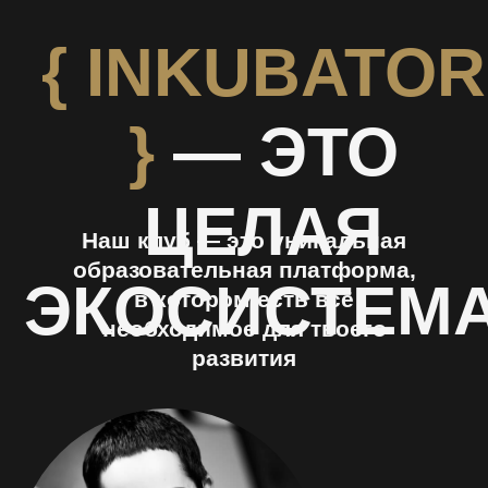
ЕЛЕНА
НЕЧАЕВА
основатель клуба
{ INKubator }
{ INKubator }
— это, своего рода,
бизнес-акселератор, где мастера
перманентного макияжа
повышают своё мастерство,
обмениваются опытом
и помогают друг другу
в таком комьюнити
ты достигнешь своих целей