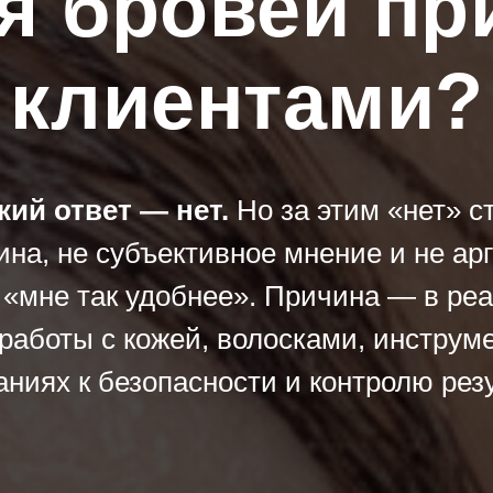
я бровей при
клиентами?
кий ответ — нет.
Но за этим «нет» с
на, не субъективное мнение и не ар
 «мне так удобнее». Причина — в ре
работы с кожей, волосками, инструм
аниях к безопасности и контролю резу