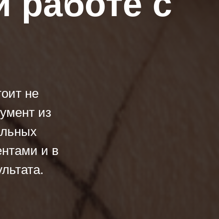
 работе с
тоит не
гумент из
альных
ентами и в
льтата.