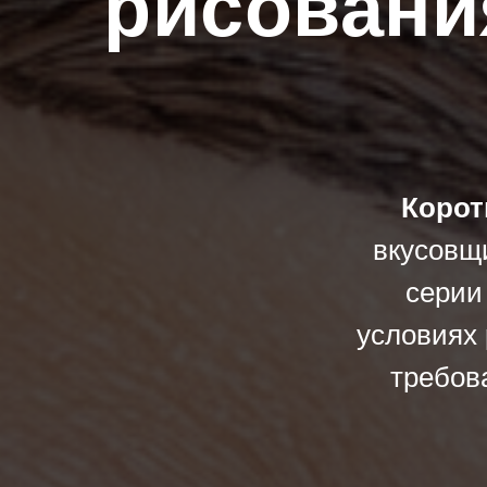
рисовани
Корот
вкусовщи
серии
условиях 
требов