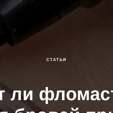
СТАТЬИ
т ли фломас