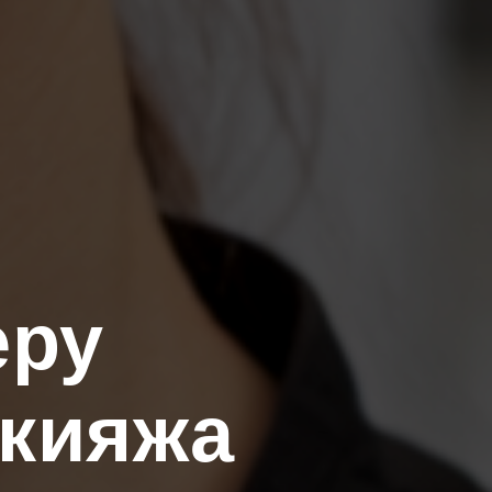
еру
акияжа