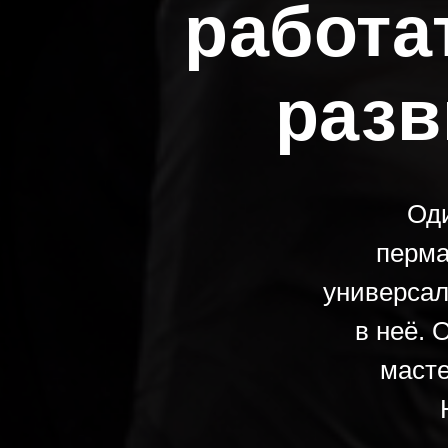
работа
разв
Оди
перма
универсал
в неё. 
масте